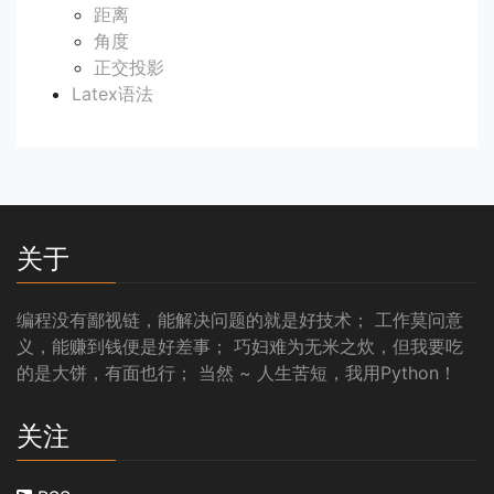
距离
角度
正交投影
Latex语法
关于
编程没有鄙视链，能解决问题的就是好技术； 工作莫问意
义，能赚到钱便是好差事； 巧妇难为无米之炊，但我要吃
的是大饼，有面也行； 当然 ~ 人生苦短，我用Python！
关注