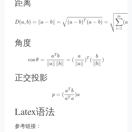
距离

D
(
a
,
b
)
=
‖
a
−
b
‖
=
(
a
−
b
)
T
(
a
−
b
)
=
∑
i
=
1
m
(
a
i
−
b
i
)
2



m
√
∑
⎷
T
(
,
)
=
∥
−
∥
=
(
−
)
(
−
)
=
(
D
a
b
a
b
a
b
a
b
a
i
=
1
i
角度
cos
θ
=
a
T
b
‖
a
‖
‖
b
‖
=
(
a
‖
a
‖
)
T
(
b
‖
b
‖
)
T
a
a
b
b
T
cos
=
=
(
)
(
)
θ
∥
∥
∥
∥
∥
∥
∥
∥
a
b
a
b
正交投影
p
=
(
a
T
b
a
T
a
)
a
T
a
b
=
(
)
p
a
T
a
a
Latex语法
参考链接：