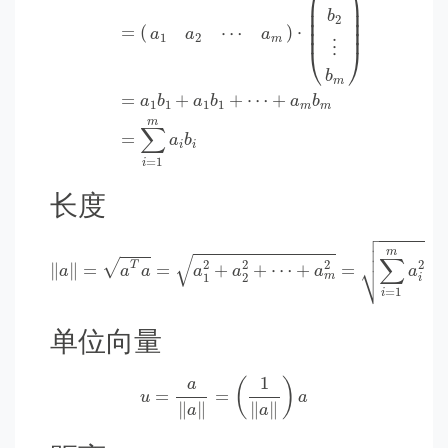
⎛
⎞
⎜

⎟

⎜

⎟

b
2
⎜

⎟

=
(
)
⋅
⎜
⎟
⋯
a
a
a
1
2
m
⋮
⎝
⎠
b
m
=
+
+
⋯
+
a
b
a
b
a
b
1
1
1
1
m
m
m
∑
=
a
b
i
i
=
1
i
长度

‖
a
‖
=
a
T
a
=
a
1
2
+
a
2
2
+
⋯
+
a
m
2
=
∑
i
=
1
m
a
i
2



m
√
∑
⎷
2
2
√
2
2
T
∥
∥
=
=
+
+
⋯
+
=
a
a
a
a
a
a
a
1
2
m
i
=
1
i
单位向量
u
=
a
‖
a
‖
=
(
1
‖
a
‖
)
a
1
(
)
a
=
=
u
a
∥
∥
∥
∥
a
a