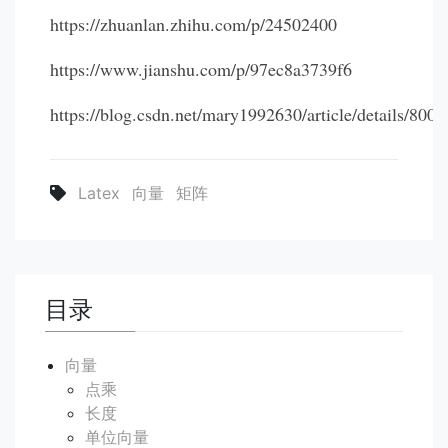
https://zhuanlan.zhihu.com/p/24502400
https://www.jianshu.com/p/97ec8a3739f6
https://blog.csdn.net/mary1992630/article/details/800
Latex
向量
矩阵
目录
向量
点乘
长度
单位向量