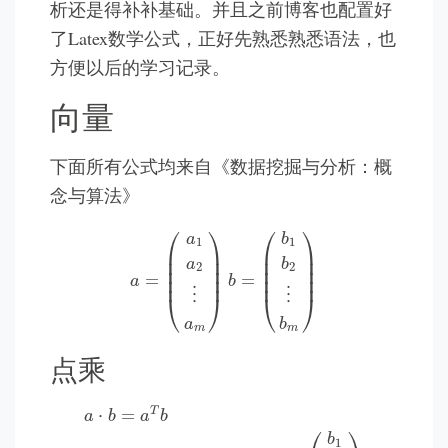
析还是得补补基础。并且之前博客也配置好
了Latex数学公式，正好先熟悉熟悉语法，也
方便以后的学习记录。
向量
下面所有公式均来自《数据挖掘与分析：概
念与算法》
a
=
(
a
1
a
2
⋮
a
m
)
b
=
(
b
1
b
2
⋮
b
m
)
⎛
⎞
⎛
⎞
a
b
1
1
⎜

⎟

⎜

⎟

⎜

⎟

⎜

⎟

a
b
2
2
⎜

⎟

⎜

⎟

=
=
⎜
⎟
⎜
⎟
a
b
⋮
⋮
⎝
⎠
⎝
⎠
a
b
m
m
点乘
a
⋅
b
=
a
T
b
=
(
a
1
a
2
⋯
a
m
)
⋅
(
b
1
b
2
⋮
b
m
)
=
a
1
b
1
+
a
1
b
1
+
T
⋅
=
a
b
a
b
b
1