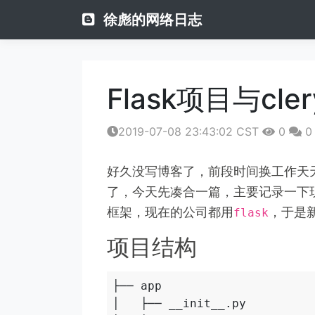
徐彪的网络日志
Flask项目与cle
2019-07-08 23:43:02 CST
0
0
好久没写博客了，前段时间换工作天
了，今天先凑合一篇，主要记录一下
框架，现在的公司都用
，于是新
flask
项目结构
├── app

│   ├── __init__.py
