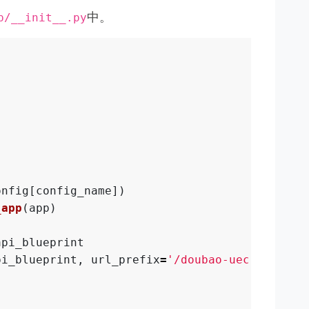
中。
p/__init__.py
onfig
[
config_name
])
_app
(
app
)
api_blueprint
pi_blueprint
,
url_prefix
=
'
/doubao-uecv2/api/v