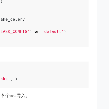
h
):
make_celery
FLASK_CONFIG
'
)
or
'
default
'
)
asks
'
,
)
各个task导入。