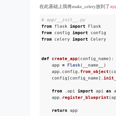
在此基础上我将make_celery放到了
ap
from
flask
import
Flask
from
config
import
config
from
celery
import
Celery
def
create_app
(
config_name
):
app
=
Flask
(
__name__
)
app
.
config
.
from_object
(
c
config
[
config_name
].
init
from
.api
import
api
as
app
.
register_blueprint
(
a
return
app