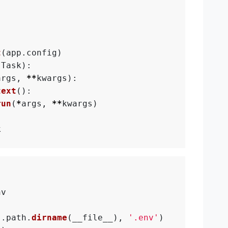
t
(
app
.
config
)
.
Task
):
args
,
**
kwargs
):
text
():
run
(
*
args
,
**
kwargs
)
k
nv
s
.
path
.
dirname
(
__file__
),
'
.env
'
)