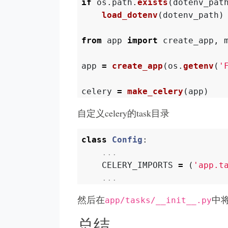
if
os
.
path
.
exists
(
dotenv_pat
load_dotenv
(
dotenv_path
)
from
app
import
create_app
,
app
=
create_app
(
os
.
getenv
(
'
celery
=
make_celery
(
app
)
自定义celery的task目录
class
Config
:
...
CELERY_IMPORTS
=
(
'
app.t
...
然后在
中将
app/tasks/__init__.py
总结