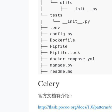
│   └── utils             
│       ├── __init__.py

└── tests

|    └── __init__.py

├── .env                  
├── config.py

├── Dockerfile

├── Pipfile

├── Pipfile.lock

├── docker-compose.yml

├── manage.py              
Celery
官方文档有介绍：
http://flask.pocoo.org/docs/1.0/patterns/c