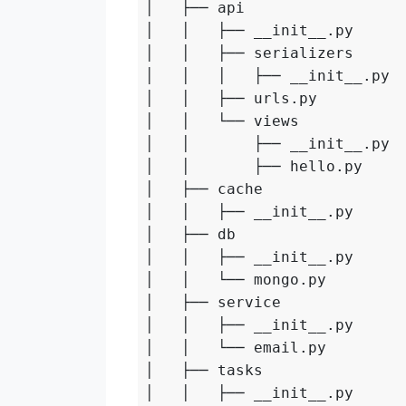
│   ├── api

│   │   ├── __init__.py

│   │   ├── serializers   
│   │   │   ├── __init__.py

│   │   ├── urls.py         
│   │   └── views         
│   │       ├── __init__.py

│   │       ├── hello.py

│   ├── cache             
│   │   ├── __init__.py

│   ├── db                 
│   │   ├── __init__.py

│   │   └── mongo.py

│   ├── service           
│   │   ├── __init__.py

│   │   └── email.py

│   ├── tasks              
│   │   ├── __init__.py
