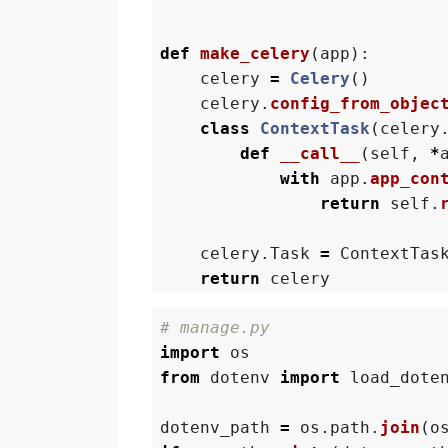
def
make_celery
(
app
):
celery
=
Celery
()
celery
.
config_from_objec
class
ContextTask
(
celery
def
__call__
(
self
,
*
with
app
.
app_con
return
self
.
celery
.
Task
=
ContextTas
return
celery
import
os
from
dotenv
import
load_dote
dotenv_path
=
os
.
path
.
join
(
o