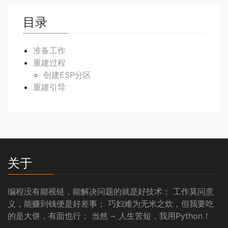
目录
准备工作
重建过程
创建ESP分区
重建引导
关于
编程没有鄙视链，能解决问题的就是好技术； 工作莫问意
义，能赚到钱便是好差事； 巧妇难为无米之炊，但我要吃
的是大饼，有面也行； 当然 ~ 人生苦短，我用Python！